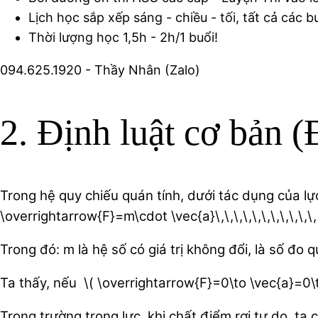
Lịch học sắp xếp sáng - chiều - tối, tất cả các 
Thời lượng học 1,5h - 2h/1 buổi!
094.625.1920 - Thầy Nhân (Zalo)
2. Định luật cơ bản (
Trong hệ quy chiếu quán tính, dưới tác dụng của lực,
\overrightarrow{F}=m\cdot \vec{a}\,\,\,\,\,\,\,\,\,\,\,
Trong đó: m là hệ số có giá trị không đổi, là số đo
Ta thấy, nếu \( \overrightarrow{F}=0\to \vec{a}=0\to
Trong trường trọng lực, khi chất điểm rơi tự do, ta c