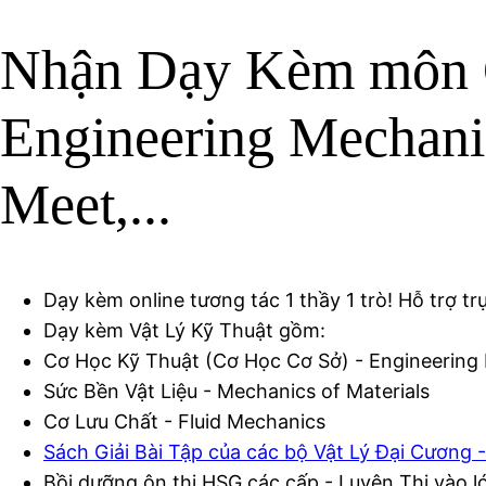
Nhận Dạy Kèm môn C
Engineering Mechani
Meet,...
Dạy kèm online tương tác 1 thầy 1 trò! Hỗ trợ tr
Dạy kèm Vật Lý Kỹ Thuật gồm:
Cơ Học Kỹ Thuật (Cơ Học Cơ Sở) - Engineering
Sức Bền Vật Liệu - Mechanics of Materials
Cơ Lưu Chất - Fluid Mechanics
Sách Giải Bài Tập của các bộ Vật Lý Đại Cương -
Bồi dưỡng ôn thi HSG các cấp - Luyện Thi vào l