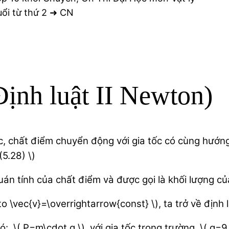
buổi từ thứ 2 ➜ CN
Định luật II Newton)
 chất điểm chuyển động với gia tốc có cùng hướng với
(5.28) \)
 quán tính của chất điểm và được gọi là khối lượng c
 \vec{v}=\overrightarrow{const} \), ta trở về định l
ó: \( P=m\cdot g \), với gia tốc trọng trường \( g=9,