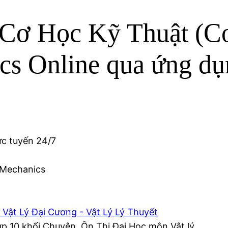
ơ Học Kỹ Thuật (Cơ 
cs Online qua ứng d
ực tuyến 24/7
 Mechanics
 Vật Lý Đại Cương - Vật Lý Lý Thuyết
ớp 10 khối Chuyên, Ôn Thi Đại Học môn Vật lý