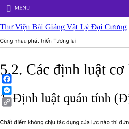
MENU
Thư Viện Bài Giảng Vật Lý Đại Cương
Cùng nhau phát triển Tương lai
5.2. Các định luật cơ
Facebook
1. Định luật quán tính (Đ
Messenger
Copy
Link
Chất điểm không chịu tác dụng của lực nào thì đứ