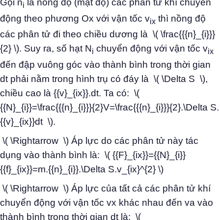
Gọi n
là nồng độ (mật độ) các phân tử khí chuyển
i
động theo phương Ox với vận tốc v
thì nồng độ
ix
các phân tử đi theo chiều dương là \( \frac{{{n}_{i}}}
{2} \). Suy ra, số hạt N
chuyển động với vận tốc v
i
ix
đến đập vuông góc vào thành bình trong thời gian
dt phải nằm trong hình trụ có đáy là \( \Delta S \),
chiều cao là {{v}_{ix}}.dt. Ta có: \(
{{N}_{i}}=\frac{{{n}_{i}}}{2}V=\frac{{{n}_{i}}}{2}.\Delta S.
{{v}_{ix}}dt \).
\( \Rightarrow \) Áp lực do các phân tử này tác
dụng vào thành bình là: \( {{F}_{ix}}={{N}_{i}}
{{f}_{ix}}=m.{{n}_{i}}.\Delta S.v_{ix}^{2} \)
\( \Rightarrow \) Áp lực của tất cả các phân tử khí
chuyển động với vận tốc vx khác nhau đến va vào
thành bình trong thời gian dt là: \(