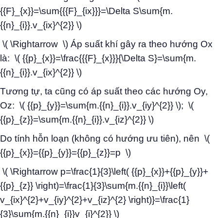
{{F}_{x}}=\sum{{{F}_{ix}}}=\Delta S\sum{m.
{{n}_{i}}.v_{ix}^{2}} \)
\( \Rightarrow \) Áp suất khí gây ra theo hướng Ox
là: \( {{p}_{x}}=\frac{{{F}_{x}}}{\Delta S}=\sum{m.
{{n}_{i}}.v_{ix}^{2}} \)
Tương tự, ta cũng có áp suất theo các hướng Oy,
Oz: \( {{p}_{y}}=\sum{m.{{n}_{i}}.v_{iy}^{2}} \); \(
{{p}_{z}}=\sum{m.{{n}_{i}}.v_{iz}^{2}} \)
Do tính hỗn loạn (không có hướng ưu tiên), nên \(
{{p}_{x}}={{p}_{y}}={{p}_{z}}=p \)
\( \Rightarrow p=\frac{1}{3}\left( {{p}_{x}}+{{p}_{y}}+
{{p}_{z}} \right)=\frac{1}{3}\sum{m.{{n}_{i}}\left(
v_{ix}^{2}+v_{iy}^{2}+v_{iz}^{2} \right)}=\frac{1}
{3}\sum{m.{{n}_{i}}v_{i}^{2}} \)