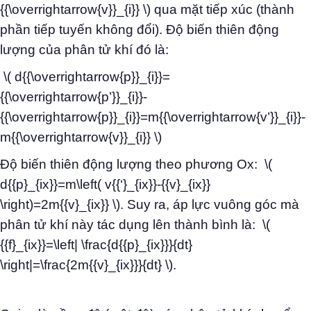
{{\overrightarrow{v}}_{i}} \) qua mặt tiếp xúc (thành
phần tiếp tuyến không đổi). Độ biến thiên động
lượng của phân tử khí đó là:
\( d{{\overrightarrow{p}}_{i}}=
{{\overrightarrow{p’}}_{i}}-
{{\overrightarrow{p}}_{i}}=m{{\overrightarrow{v’}}_{i}}-
m{{\overrightarrow{v}}_{i}} \)
Độ biến thiên động lượng theo phương Ox: \(
d{{p}_{ix}}=m\left( v{{‘}_{ix}}-{{v}_{ix}}
\right)=2m{{v}_{ix}} \). Suy ra, áp lực vuông góc mà
phân tử khí này tác dụng lên thành bình là: \(
{{f}_{ix}}=\left| \frac{d{{p}_{ix}}}{dt}
\right|=\frac{2m{{v}_{ix}}}{dt} \).