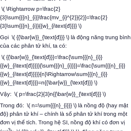
\( \Rightarrow p=\frac{2}
{3}\sum{{{n}_{i}}\frac{mv_{i}^{2}}{2}}=\frac{2}
{3}\sum{{{n}_{i}}{{w}_{i\text{đ}}}} \)
Gọi \( {{\bar{w}}_{\text{đ}}} \) là động năng trung bình
của các phân tử khí, ta có:
\( {{\bar{w}}_{\text{đ}}}=\frac{\sum{{{n}_{i}}
{{w}_{i\text{đ}}}}}{\sum{{{n}_{i}}}}=\frac{\sum{{{n}_{i}}
{{w}_{i\text{đ}}}}}{n}\Rightarrow\sum{{{n}_{i}}
{{w}_{i\text{đ}}}}=n{{\bar{w}}_{\text{đ}}} \)
Vậy: \( p=\frac{2}{3}n{{\bar{w}}_{\text{đ}}} \)
Trong đó: \( n=\sum{{{n}_{i}}} \) là nồng độ (hay mật
độ) phân tử khí – chính là số phân tử khí trong một
đơn vị thể tích. Trong hệ SI, nồng độ khí có đơn vị
-3