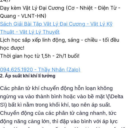
Dạy kèm Vật Lý Đại Cương (Cơ - Nhiệt - Điện Từ -
Quang - VLNT-HN)
Sách Giải Bài Tập Vật Lý Đại Cương - Vật Lý Kỹ
Thuật - Vật Lý Lý Thuyết
Lịch học sắp xếp linh động, sáng - chiều - tối đều
học được!
Thời gian học từ 1,5h - 2h/1 buổi!
094.625.1920 - Thầy Nhân (Zalo)
2. Áp suất khí khí lí tưởng
Các phân tử khí chuyển động hỗn loạn không
ngừng va vào thành bình hoặc vào bề mặt \(\Delta
S\) bất kì nằm trong khối khí, tạo nên áp suất.
Chuyển động của các phân tử càng nhanh, tức
động năng càng lớn, thì đập vào bình với áp lực