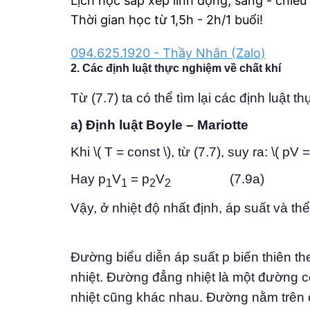
Lịch học sắp xếp linh động, sáng - chiều
Thời gian học từ 1,5h - 2h/1 buổi!
094.625.1920 - Thầy Nhân (Zalo)
2. Các định luật thực nghiệm về chất khí
Từ (7.7) ta có thể tìm lại các định luật t
a) Định luật Boyle – Mariotte
Khi \( T = const \), từ (7.7), suy ra: \( p
Hay p
V
= p
V
(7.9a)
1
1
2
2
Vậy, ở nhiệt độ nhất định, áp suất và thể
Đường biểu diễn áp suất p biến thiên th
nhiệt. Đường đẳng nhiệt là một đường c
nhiệt cũng khác nhau. Đường nằm trên 