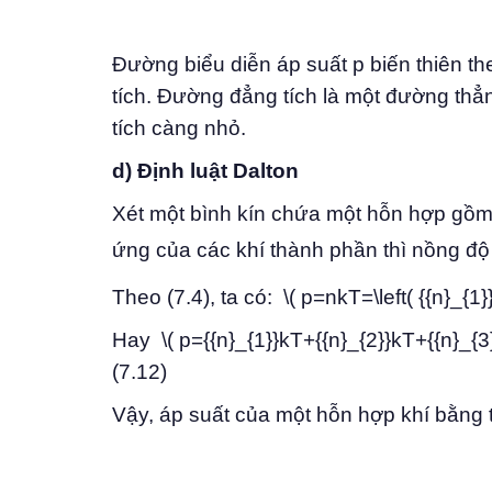
Đường biểu diễn áp suất p biến thiên th
tích. Đường đẳng tích là một đường thẳ
tích càng nhỏ.
d) Định luật Dalton
Xét một bình kín chứa một hỗn hợp gồm
ứng của các khí thành phần thì nồng độ 
Theo (7.4), ta có: \( p=nkT=\left( {{n}_{1
Hay \( p={{n}_{1}}kT+{{n}_{2}}kT+{{n}_
(7.12)
Vậy, áp suất của một hỗn hợp khí bằng 