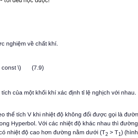
 - tối đều học được!
hực nghiệm về chất khí.
V = const \) (7.9)
 tích của một khối khí xác định tỉ lệ nghịch với nhau.
eo thể tích V khi nhiệt độ không đổi được gọi là đư
ong Hyperbol. Với các nhiệt độ khác nhau thì đường
có nhiệt độ cao hơn đường nằm dưới (T
> T
) (hình
2
1