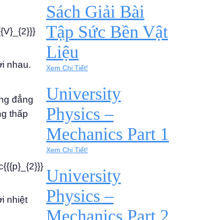
Sách Giải Bài
Tập Sức Bền Vật
{{V}_{2}}}
Liệu
ới nhau.
Xem Chi Tiết!
University
ờng đẳng
Physics –
ng thấp
Mechanics Part 1
Xem Chi Tiết!
c{{{p}_{2}}}
University
Physics –
i nhiệt
Mechanics Part 2