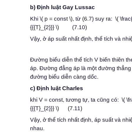
b) Định luật Gay Lussac
Khi \( p = const \), từ (6.7) suy ra: \( \fra
{{{T}_{2}}} \) (7.10)
Vậy, ở áp suất nhất định, thể tích và nhi
Đường biểu diễn thể tích V biến thiên t
áp. Đường đẳng áp là một đường thẳng c
đường biểu diễn càng dốc.
c) Định luật Charles
khi V = const, tương tự, ta cũng có: \( \fr
{{{T}_{2}}} \) (7.11)
Vậy, ở thể tích nhất định, áp suất và nhiệ
nhau.