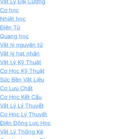
Vật Lý Đại Cương
Cơ học
Nhiệt học
Điện Từ
Quang học
Vật lý nguyên tử
Vật lý hạt nhân
Vật Lý Kỹ Thuật
Cơ Học Kỹ Thuật
Sức Bền Vật Liệu
Cơ Lưu Chất
Cơ Học Kết Cấu
Vật Lý Lý Thuyết
Cơ Học Lý Thuyết
Điện Động Lực Học
Vật Lý Thống Kê