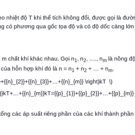
eo nhiệt độ T khi thể tích không đổi, được gọi là đư
ng có phương qua gốc tọa độ và có độ dốc càng lớn 
 m chất khí khác nhau. Gọi n
, n
, …., n
là nồng đ
1
2
m
của hỗn hợp khí đó là n = n
+ n
+ … + n
.
1
2
m
}}+{{n}_{2}}+{{n}_{3}}+…+{{n}_{m}} \right)kT \)
{3}}kT+…+{{n}_{m}}kT={{p}_{1}}+{{p}_{2}}+…+{{p}_{m
tổng các áp suất riêng phần của các khí thành phần 