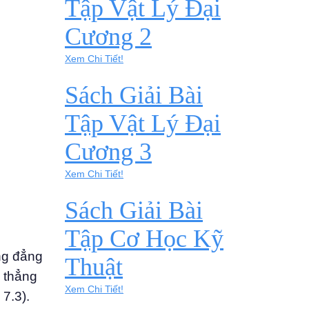
Tập Vật Lý Đại
Cương 2
Xem Chi Tiết!
Sách Giải Bài
Tập Vật Lý Đại
Cương 3
Xem Chi Tiết!
Sách Giải Bài
Tập Cơ Học Kỹ
ờng đẳng
Thuật
 thẳng
Xem Chi Tiết!
 7.3).