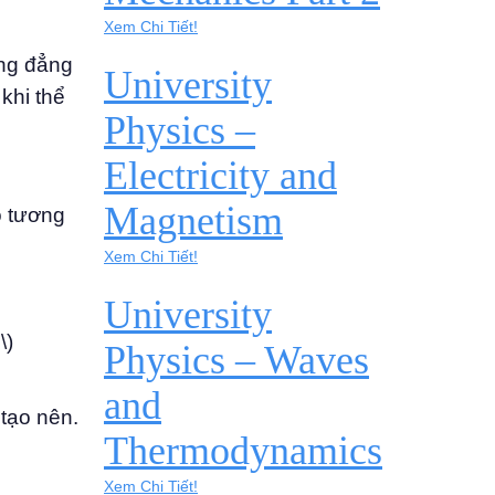
Xem Chi Tiết!
ờng đẳng
University
khi thể
Physics –
Electricity and
Magnetism
ộ tương
Xem Chi Tiết!
University
}} \)
Physics – Waves
and
tạo nên.
Thermodynamics
Xem Chi Tiết!