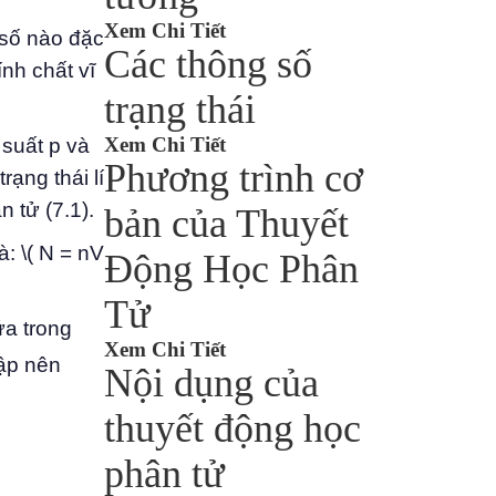
Xem Chi Tiết
 số nào đặc
Các thông số
ính chất vĩ
trạng thái
Xem Chi Tiết
 suất p và
Phương trình cơ
rạng thái lí
 tử (7.1).
bản của Thuyết
à: \( N = nV
Động Học Phân
Tử
ứa trong
Xem Chi Tiết
lập nên
Nội dụng của
thuyết động học
phân tử