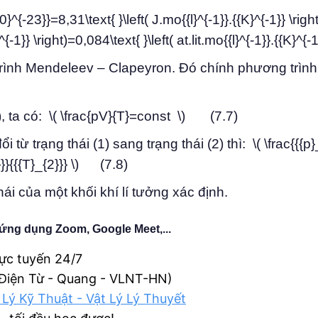
{-23}}=8,31\text{ }\left( J.mo{{l}^{-1}}.{{K}^{-1}} \right
{-1}} \right)=0,084\text{ }\left( at.lit.mo{{l}^{-1}}.{{K}^{-1}
rình Mendeleev – Clapeyron. Đó chính phương trình 
), ta có: \( \frac{pV}{T}=const \) (7.7)
 từ trạng thái (1) sang trạng thái (2) thì: \( \frac{{{p}
}}}{{{T}_{2}}} \) (7.8)
hái của một khối khí lí tưởng xác định.
ứng dụng Zoom, Google Meet,...
rực tuyến 24/7
 Điện Từ - Quang - VLNT-HN)
 Lý Kỹ Thuật - Vật Lý Lý Thuyết