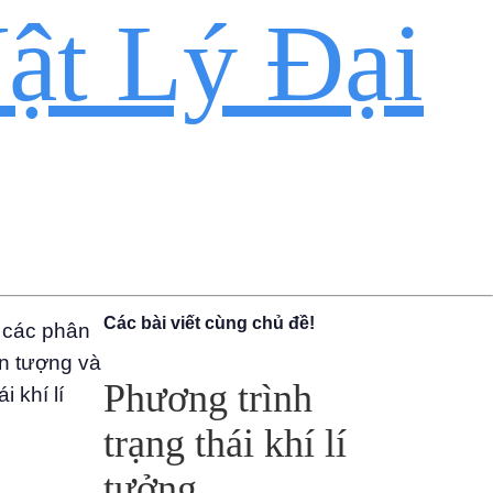
ật Lý Đại
Các bài viết cùng chủ đề!
a các phân
ện tượng và
Phương trình
 khí lí
trạng thái khí lí
tưởng