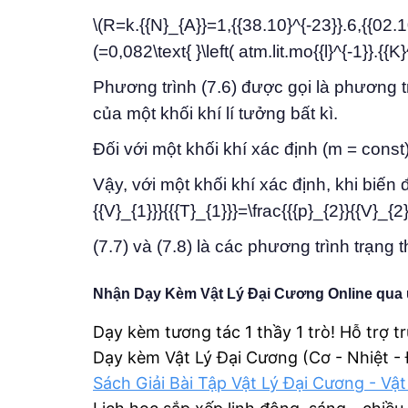
\(R=k.{{N}_{A}}=1,{{38.10}^{-23}}.6,{{02.10}^
(=0,082\text{ }\left( atm.lit.mo{{l}^{-1}}.{{K}^
Phương trình (7.6) được gọi là phương t
của một khối khí lí tưởng bất kì.
Đối với một khối khí xác định (m = const
Vậy, với một khối khí xác định, khi biến đổi
{{V}_{1}}}{{{T}_{1}}}=\frac{{{p}_{2}}{{V}_{2
(7.7) và (7.8) là các phương trình trạng t
Nhận Dạy Kèm Vật Lý Đại Cương Online qua 
Dạy kèm tương tác 1 thầy 1 trò! Hỗ trợ t
Dạy kèm Vật Lý Đại Cương (Cơ - Nhiệt -
Sách Giải Bài Tập Vật Lý Đại Cương - Vật