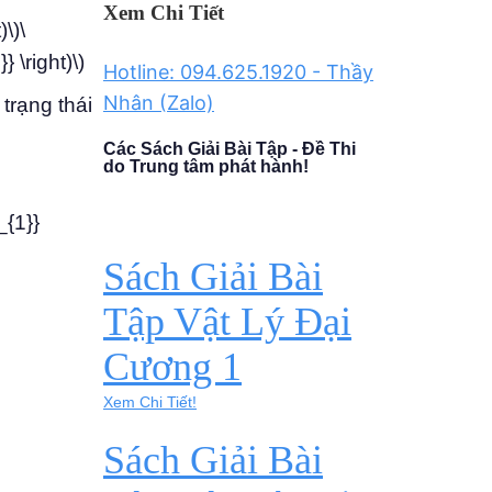
Xem Chi Tiết
)\)\
} \right)\)
Hotline: 094.625.1920 - Thầy
Nhân (Zalo)
trạng thái
Các Sách Giải Bài Tập - Đề Thi
do Trung tâm phát hành!
_{1}}
Sách Giải Bài
Tập Vật Lý Đại
Cương 1
Xem Chi Tiết!
Sách Giải Bài