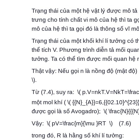
Trạng thái của một hệ vật lý được mô tả 
trưng cho tính chất vi mô của hệ thì ta g
mô của hệ thì ta gọi đó là thông số vĩ mô
Trạng thái của một khối khí lí tưởng có 
thể tích V. Phương trình diễn tả mối qua
tưởng. Ta có thể tìm được mối quan hệ 
Thật vậy: Nếu gọi n là nồng độ (mật độ) p
\).
Từ (7.4), suy ra: \( p.V=nkT.V=NkT=\frac{
một mol khí ( \( {{N}_{A}}=6,{{02.10}^{23
được gọi là số Avogadro); \( \frac{N}{{{N}
Vậy: \( pV=\frac{m}{\mu }RT \) (7.6)
trong đó, R là hằng số khí lí tưởng: