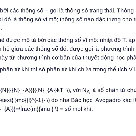
bởi các thông số – gọi là thông số trạng thái. Thông
ọi đó là thông số vi mô; thông số nào đặc trưng cho t
.
thể được mô tả bởi các thông số vĩ mô: nhiệt độ T, áp
n hệ giữa các thông số đó, được gọi là phương trình t
này từ phương trình cơ bản của thuyết động học phân
hân tử khí thì số phân tử khí chứa trong thể tích V l
N}{{{N}_{A}}}{{N}_{A}}kT \), với N
là số phân tử ch
A
}}\text{ }mo{{l}^{-1}} \) do nhà Bác học Avogadro xác 
_{A}}}=\frac{m}{\mu } \) = số mol khí.