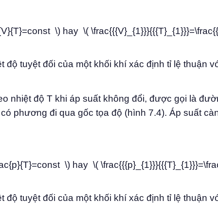
c{V}{T}=const \) hay \( \frac{{{V}_{1}}}{{{T}_{1}}}=\frac{
ệt độ tuyệt đối của một khối khí xác định tỉ lệ thuận v
heo nhiệt độ T khi áp suất không đổi, được gọi là đư
ó phương đi qua gốc tọa độ (hình 7.4). Áp suất cà
ac{p}{T}=const \) hay \( \frac{{{p}_{1}}}{{{T}_{1}}}=\fra
t độ tuyệt đối của một khối khí xác định tỉ lệ thuận vớ