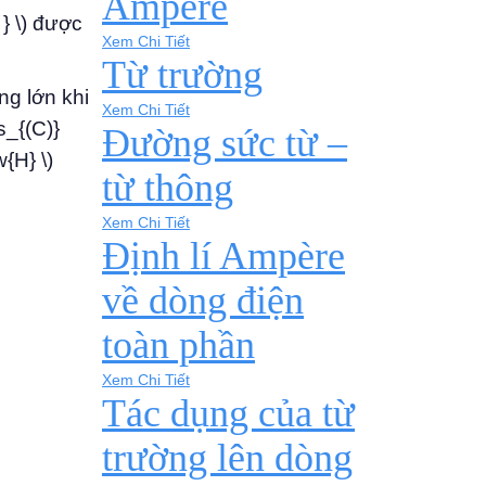
Ampère
 } \) được
Xem Chi Tiết
Từ trường
ng lớn khi
Xem Chi Tiết
s_{(C)}
Đường sức từ –
{H} \)
từ thông
Xem Chi Tiết
Định lí Ampère
về dòng điện
toàn phần
Xem Chi Tiết
Tác dụng của từ
trường lên dòng