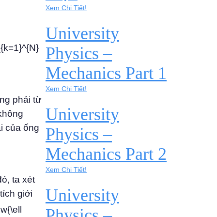
Xem Chi Tiết!
University
_{k=1}^{N}
Physics –
Mechanics Part 1
Xem Chi Tiết!
ông phải từ
University
 không
ài của ống
Physics –
Mechanics Part 2
Xem Chi Tiết!
ó, ta xét
University
ích giới
w{\ell
Physics –