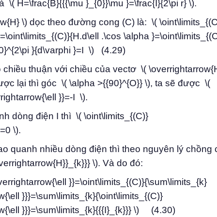
 \( H=\frac{B}{{{\mu }_{0}}\mu }=\frac{I}{2\pi r} \).
w{H} \) dọc theo đường cong (C) là: \( \oint\limits_{(C
\oint\limits_{(C)}{H.d\ell .\cos \alpha }=\oint\limits_{(C)
_{0}^{2\pi }{d\varphi }=I \) (4.29)
o chiều thuận với chiều của vectơ \( \overrightarrow{H
c lại thì góc \( \alpha >{{90}^{O}} \), ta sẽ được \(
ightarrow{\ell }}=-I \).
òng điện I thì \( \oint\limits_{(C)}
=0 \).
o quanh nhiều dòng điện thì theo nguyên lý chồng c
verrightarrow{H}}_{k}}} \). Và do đó:
errightarrow{\ell }}=\oint\limits_{(C)}{\sum\limits_{k}
\ell }}}=\sum\limits_{k}{\oint\limits_{(C)}
{\ell }}}=\sum\limits_{k}{{{I}_{k}}} \) (4.30)