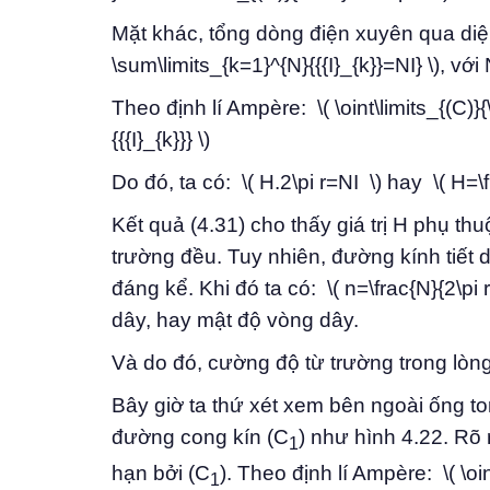
Mặt khác, tổng dòng điện xuyên qua diện 
\sum\limits_{k=1}^{N}{{{I}_{k}}=NI} \), v
Theo định lí Ampère: \( \oint\limits_{(C)}
{{{I}_{k}}} \)
Do đó, ta có: \( H.2\pi r=NI \) hay \( H=\
Kết quả (4.31) cho thấy giá trị H phụ thu
trường đều. Tuy nhiên, đường kính tiết d
đáng kể. Khi đó ta có: \( n=\frac{N}{2\p
dây, hay mật độ vòng dây.
Và do đó, cường độ từ trường trong lòng ố
Bây giờ ta thứ xét xem bên ngoài ống tor
đường cong kín (C
) như hình 4.22. Rõ 
1
hạn bởi (C
). Theo định lí Ampère: \( \oin
1