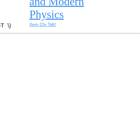
and Modern
Physics
Xem Chi Tiết!
}T \)