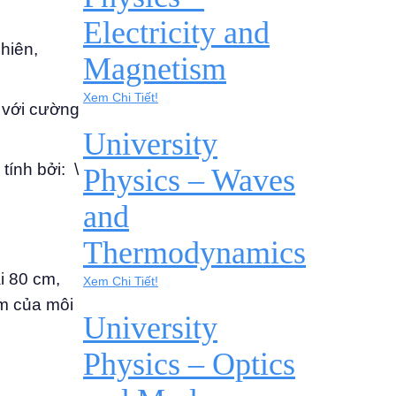
Electricity and
nhiên,
Magnetism
Xem Chi Tiết!
 với cường
University
tính bởi: \
Physics – Waves
and
Thermodynamics
i 80 cm,
Xem Chi Tiết!
ẩm của môi
University
Physics – Optics