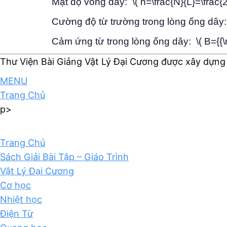
Mật độ vòng dây: \( n=\frac{N}{L}=\frac{
Cường độ từ trường trong lòng ống dây:
Cảm ứng từ trong lòng ống dây: \( B={{\m
Thư Viện Bài Giảng Vật Lý Đại Cương được xây dựng
MENU
Trang Chủ
p>
Trang Chủ
Sách Giải Bài Tập – Giáo Trình
Vật Lý Đại Cương
Cơ học
Nhiệt học
Điện Từ