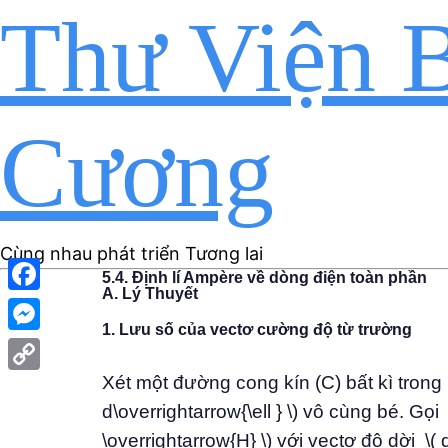
Thư Viện B
Cương
Cùng nhau phát triển Tương lai
5.4. Định lí Ampère về dòng điện toàn phần
A. Lý Thuyết
Facebook
1. Lưu số của vectơ cường độ từ trường
Messenger
Xét một đường cong kín (C) bất kì trong 
Copy
d\overrightarrow{\ell } \) vô cùng bé. Gọi
Link
\overrightarrow{H} \) với vectơ độ dời \( d