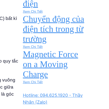
điện
Xem Chi Tiết
Chuyển động của
C) bất kì
điện tích trong từ
trường
Xem Chi Tiết
Magnetic Force
o quy tắc
on a Moving
Charge
g vuông
Xem Chi Tiết
óc giữa
) là góc
Hotline: 094.625.1920 - Thầy
Nhân (Zalo)