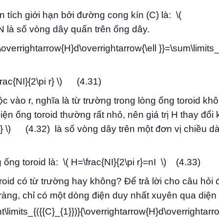
tích giới hạn bởi đường cong kín (C) là: \(
ới N là số vòng dây quấn trên ống dây.
{\overrightarrow{H}d\overrightarrow{\ell }}=\sum\limits
frac{NI}{2\pi r} \) (4.31)
ộc vào r, nghĩa là từ trường trong lòng ống toroid kh
iện ống toroid thường rất nhỏ, nên giá trị H thay đổi
i r} \) (4.32) là số vòng dây trên một đơn vị chiều d
ng toroid là: \( H=\frac{NI}{2\pi r}=nI \) (4.33)
oid có từ trường hay không? Để trả lời cho câu hỏi đ
ràng, chỉ có một dòng điện duy nhất xuyên qua diện t
t\limits_{({{C}_{1}})}{\overrightarrow{H}d\overrightarro