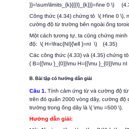
}}=\sum\limits_{k}{{{I}_{k}}}=I\ne 0 \) (4.
Công thức (4.34) chứng tỏ \( H\ne 0 \), 
cường độ từ trường bên ngoài ống toroid
Một cách tương tự, ta cũng chứng minh 
độ: \( H=\frac{NI}{\ell }=nI \) (4.35)
Các công thức (4.33) và (4.35) chứng tỏ
( B={{\mu }_{0}}\mu H={{\mu }_{0}}\mu n
B. Bài tập có hướng dẫn giải
Câu 1.
Tính cảm ứng từ và cường độ từ 
trên đó quấn 2000 vòng dây, cường độ d
trường trong ống dây là \( \mu =500 \).
Hướng dẫn giải: