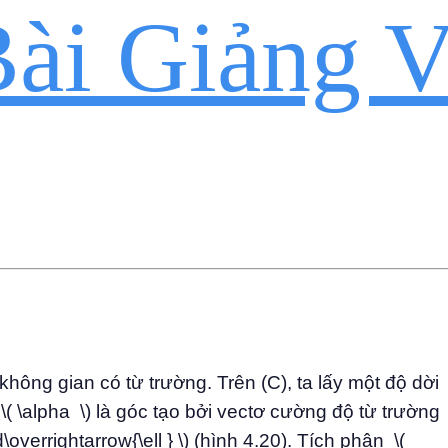
ài Giảng V
không gian có từ trường. Trên (C), ta lấy một độ dời 
 \( \alpha \) là góc tạo bởi vectơ cường độ từ trường 
\overrightarrow{\ell } \) (hình 4.20). Tích phân \(