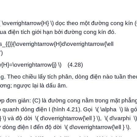
\overrightarrow{H} \) dọc theo một đường cong kín (
a điện tích giới hạn bởi đường cong kín đó.
ts_{{}}{\overrightarrow{H}d\overrightarrow{\ell
7)
w{H}=\overrightarrow{j} \) (4.28)
ng. Theo chiều lấy tích phân, dòng điện nào tuần the
ơng; ngược lại là dấu âm.
hợp đơn giản: (C) là đường cong nằm trong mặt phẳn
 quanh dòng điện I (hình 4.21). Gọi \( \alpha \) là g
 và độ dời \( d\overrightarrow{\ell } \), \( d\varphi \
 dòng điện I đến độ dời \( d\overrightarrow{\ell } \).