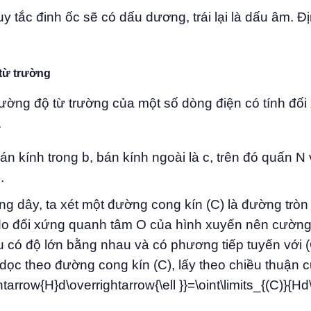
y tắc đinh ốc sẽ có dấu dương, trái lại là dấu âm. Đị
 từ trường
cường độ từ trường của một số dòng điện có tính đối
.
n kính trong b, bán kính ngoài là c, trên đó quấn N
.
ng dây, ta xét một đường cong kín (C) là đường tròn
lí do đối xứng quanh tâm O của hình xuyến nên cường
u có độ lớn bằng nhau và có phương tiếp tuyến với 
) dọc theo đường cong kín (C), lấy theo chiều thuận 
htarrow{H}d\overrightarrow{\ell }}=\oint\limits_{(C)}{Hd\