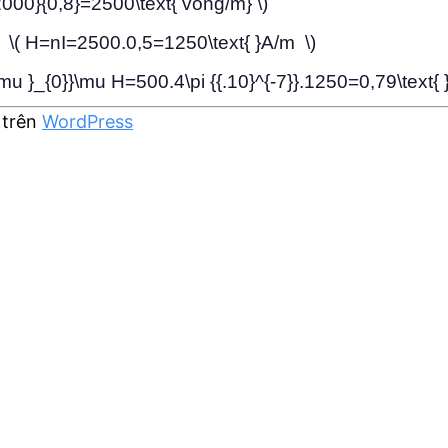
2000}{0,8}=2500\text{ vòng/m} \)
 \( H=nI=2500.0,5=1250\text{ }A/m \)
u }_{0}}\mu H=500.4\pi {{.10}^{-7}}.1250=0,79\text{ 
 trên
WordPress