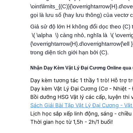
\oint\limits_{(C)}{\overrightarrow{H}.d\over
gọi là lưu số (hay lưu thông) của vectơ
Giả sử độ lớn H không đổi dọc theo (C) th
\( \alpha \) càng nhỏ, nghĩa là \( \overri
{\overrightarrow{H}.d\overrightarrow{\ell
trong diện tích giới hạn bởi (C).
Nhận Dạy Kèm Vật Lý Đại Cương Online qua 
Dạy kèm tương tác 1 thầy 1 trò! Hỗ trợ t
Dạy kèm Vật Lý Đại Cương (Cơ - Nhiệt -
Bồi dưỡng HSG Vật lý các cấp, luyện thi
Sách Giải Bài Tập Vật Lý Đại Cương - Vật
Lịch học sắp xếp linh động, sáng - chiều
Thời gian học từ 1,5h - 2h/1 buổi!