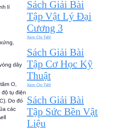
Sách Giải Bài
nh lí
Tập Vật Lý Đại
Cương 3
Xem Chi Tiết!
 xứng,
Sách Giải Bài
Tập Cơ Học Kỹ
 vòng dây
Thuật
 tâm O,
Xem Chi Tiết!
 độ tụ điện
Sách Giải Bài
(C). Do đó
của các
Tập Sức Bền Vật
ell
Liệu