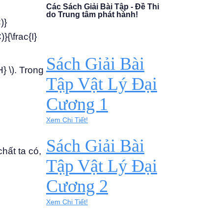
Các Sách Giải Bài Tập - Đề Thi
do Trung tâm phát hành!
)}
}{\frac{I}
Sách Giải Bài
} \). Trong
Tập Vật Lý Đại
Cương 1
Xem Chi Tiết!
Sách Giải Bài
hất ta có,
Tập Vật Lý Đại
Cương 2
Xem Chi Tiết!