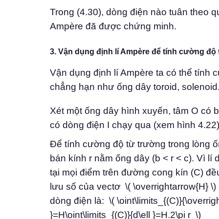
Trong (4.30), dòng điện nào tuân theo qu
Ampère đã được chứng minh.
3. Vận dụng định lí Ampère để tính cường độ
Vận dụng định lí Ampère ta có thể tính 
chẳng hạn như ống dây toroid, solenoid
Xét một ống dây hình xuyến, tâm O có bá
có dòng điện I chạy qua (xem hình 4.22)
Để tính cường độ từ trường trong lòng ố
bán kính r nằm ống dây (b < r < c). Vì 
tại mọi điểm trên đường cong kín (C) đề
lưu số của vectơ \( \overrightarrow{H} \
dòng điện là: \( \oint\limits_{(C)}{\overrig
}=H\oint\limits_{(C)}{d\ell }=H.2\pi r \)