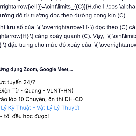
rightarrow{\ell }}=\oint\limits_{(C)}{H.d\ell .\cos \alpha
 cường độ từ trường dọc theo đường cong kín (C).
ì lưu số của \( \overrightarrow{H} \) dọc theo (C) cà
ghtarrow{H} \) càng xoáy quanh (C). Vậy, \( \oint\limit
 }} \) đặc trưng cho mức độ xoáy của \( \overrightarrow
ứng dụng Zoom, Google Meet,...
rực tuyến 24/7
 Điện Từ - Quang - VLNT-HN)
 vào lớp 10 Chuyên, ôn thi ĐH-CĐ
 Lý Kỹ Thuật - Vật Lý Lý Thuyết
 - tối đều học được!