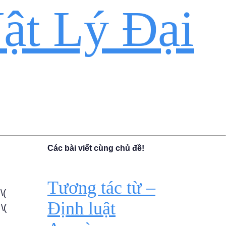
ật Lý Đại
Các bài viết cùng chủ đề!
Tương tác từ –
\(
Định luật
\(