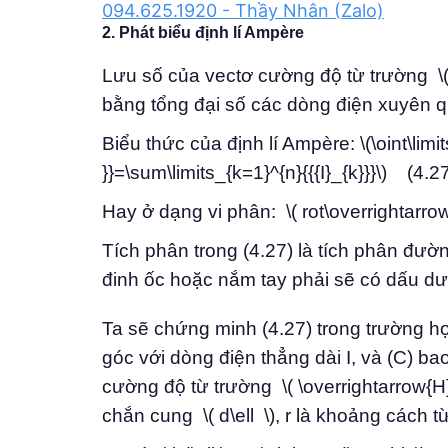
094.625.1920 - Thầy Nhân (Zalo)
2. Phát biểu định lí Ampère
Lưu số của vectơ cường độ từ trường \( 
bằng tổng đại số các dòng điện xuyên qu
Biểu thức của định lí Ampère: \(\oint\limi
}}=\sum\limits_{k=1}^{n}{{{I}_{k}}}\) (4.2
Hay ở dạng vi phân: \( rot\overrightarro
Tích phân trong (4.27) là tích phân đườ
đinh ốc hoặc nắm tay phải sẽ có dấu dư
Ta sẽ chứng minh (4.27) trong trường 
góc với dòng điện thẳng dài I, và (C) bao
cường độ từ trường \( \overrightarrow{H} \)
chắn cung \( d\ell \), r là khoảng cách từ