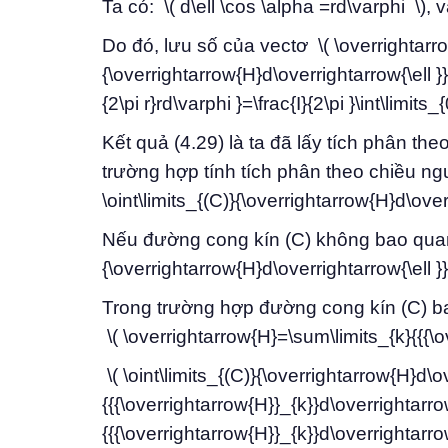
Ta có: \( d\ell \cos \alpha =rd\varphi \), và
Do đó, lưu số của vectơ \( \overrightarro
{\overrightarrow{H}d\overrightarrow{\ell }}=
{2\pi r}rd\varphi }=\frac{I}{2\pi }\int\limits
Kết quả (4.29) là ta đã lấy tích phân the
trường hợp tính tích phân theo chiều ngượ
\oint\limits_{(C)}{\overrightarrow{H}d\overr
Nếu đường cong kín (C) không bao quanh d
{\overrightarrow{H}d\overrightarrow{\ell }}
Trong trường hợp đường cong kín (C) ba
\( \overrightarrow{H}=\sum\limits_{k}{{{\o
\( \oint\limits_{(C)}{\overrightarrow{H}d\ov
{{{\overrightarrow{H}}_{k}}d\overrightarrow{
{{{\overrightarrow{H}}_{k}}d\overrightarrow