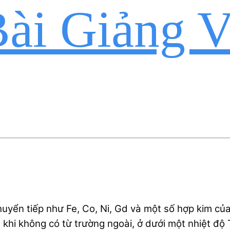
ài Giảng V
ển tiếp như Fe, Co, Ni, Gd và một số hợp kim của 
 khi không có từ trường ngoài, ở dưới một nhiệt độ 