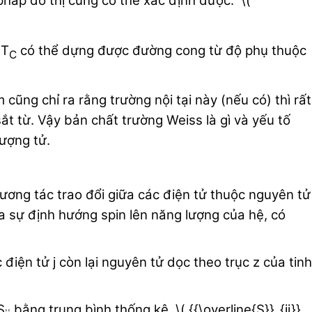
pháp đồ thị cũng có thể xác định được: \(
 T
có thể dựng được đường cong từ độ phụ thuộc
C
ũng chỉ ra rằng trường nội tại này (nếu có) thì rất
 từ. Vậy bản chất trường Weiss là gì và yếu tố
lượng tử.
tương tác trao đổi giữa các điện tử thuộc nguyên tử
ủa sự định hướng spin lên năng lượng của hệ, có
iện tử j còn lại nguyên tử dọc theo trục z của tinh
S
bằng trung bình thống kê \( {{\overline{S}}_{ij}}