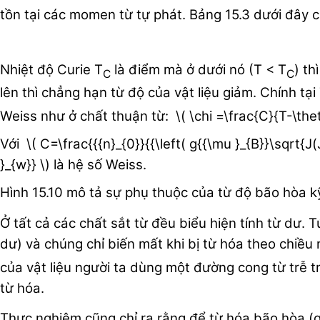
tồn tại các momen từ tự phát. Bảng 15.3 dưới đây ch
Nhiệt độ Curie T
là điểm mà ở dưới nó (T < T
) th
C
C
lên thì chẳng hạn từ độ của vật liệu giảm. Chính tại
Weiss như ở chất thuận từ: \( \chi =\frac{C}{T-
Với \( C=\frac{{{n}_{0}}{{\left( g{{\mu }_{B}}\sqrt{
}_{w}} \) là hệ số Weiss.
Hình 15.10 mô tả sự phụ thuộc của từ độ bão hòa k
Ở tất cả các chất sắt từ đều biểu hiện tính từ dư. T
dư) và chúng chỉ biến mất khi bị từ hóa theo chiều
của vật liệu người ta dùng một đường cong từ trễ t
từ hóa.
Thực nghiệm cũng chỉ ra rằng để từ hóa bão hòa (gi