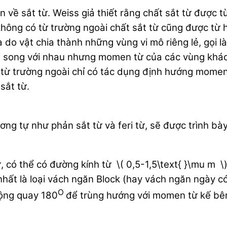
về sắt từ. Weiss giả thiết rằng chất sắt từ được từ
 không có từ trường ngoài chất sắt từ cũng được từ 
do vật chia thành những vùng vi mô riêng lẻ, gọi l
 song với nhau nhưng momen từ của các vùng khá
 từ trường ngoài chỉ có tác dụng định hướng momen 
sắt từ.
tương tự như phản sắt từ và feri từ, sẽ được trình bà
, có thể có đường kính từ \( 0,5-1,5\text{ }\mu m 
nhất là loại vách ngăn Block (hay vách ngăn ngày 
O
động quay 180
để trùng hướng với momen từ kế bên