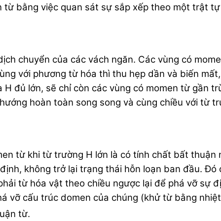
ừ bằng việc quan sát sự sắp xếp theo một trật tự x
nh dịch chuyển của các vách ngăn. Các vùng có mome
g với phương từ hóa thì thu hẹp dần và biến mất, k
óa H đủ lớn, sẽ chỉ còn các vùng có momen từ gần tr
ướng hoàn toàn song song và cùng chiều với từ trườ
n từ khi từ trường H lớn là có tính chất bất thuận
ịnh, không trở lại trạng thái hỗn loạn ban đầu. Đó 
 phải từ hóa vật theo chiều ngược lại để phá vỡ sự 
há vỡ cấu trúc domen của chúng (khử từ bằng nhiệt)
huận từ.