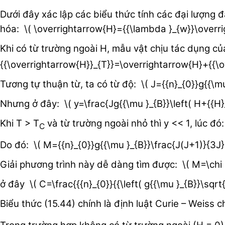
Dưới đây xác lập các biểu thức tính các đại lượng đ
hóa: \( \overrightarrow{H}={{\lambda }_{w}}\overri
Khi có từ trường ngoài H, mẫu vật chịu tác dụng c
{{\overrightarrow{H}}_{T}}=\overrightarrow{H}+{{
Tương tự thuận từ, ta có từ độ: \( J={{n}_{0}}g{{\m
Nhưng ở đây: \( y=\frac{Jg{{\mu }_{B}}\left( H+{{H}_
Khi T > T
và từ trường ngoài nhỏ thì y << 1, lúc đó
C
Do đó: \( M={{n}_{0}}g{{\mu }_{B}}\frac{J(J+1)}{3J
Giải phương trình này dễ dàng tìm được: \( M=\ch
ở đây \( C=\frac{{{n}_{0}}{{\left( g{{\mu }_{B}}\s
Biểu thức (15.44) chính là định luật Curie – Weiss 