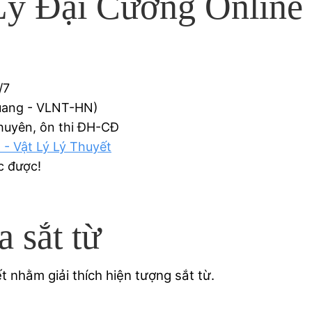
ý Đại Cương Online 
/7
Quang - VLNT-HN)
Chuyên, ôn thi ĐH-CĐ
 - Vật Lý Lý Thuyết
c được!
a sắt từ
t nhằm giải thích hiện tượng sắt từ.