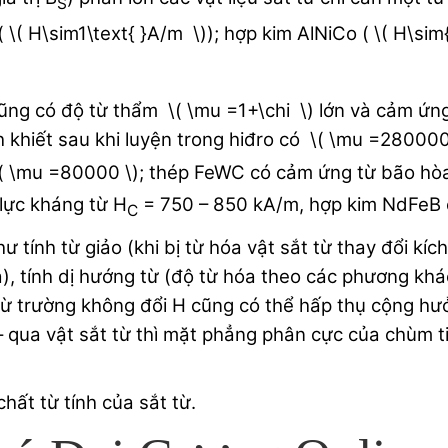
S
\( H\sim1\text{ }A/m \)); hợp kim AlNiCo ( \( H\sim{
 cũng có độ từ thẩm \( \mu =1+\chi \) lớn và cảm ứn
h khiết sau khi luyện trong hiđro có \( \mu =2800
\( \mu =80000 \); thép FeWC có cảm ứng từ bão hò
 lực kháng từ H
= 750 – 850 kA/m, hợp kim NdFeB 
C
 tính từ giảo (khi bị từ hóa vật sắt từ thay đổi kích
), tính dị hướng từ (độ từ hóa theo các phương khác
từ trường không đổi H cũng có thể hấp thụ cộng hưở
 qua vật sắt từ thì mặt phẳng phân cực của chùm ti
hất từ tính của sắt từ.