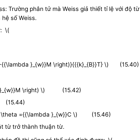
s: Trường phân tử mà Weiss giả thiết tỉ lệ với độ từ
à hệ số Weiss.
: \(
 H+{{\lambda }_{w}}M \right)}{{{k}_{B}}T} \) (15.40)
bda }_{w}}M \right) \) (15.42)
) (15.44)
à \( \theta ={{\lambda }_{w}}C \) (15.46)
t từ trở thành thuận từ.