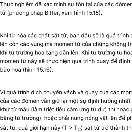
Thực nghiệm đã xác minh sự tồn tại của các đômen t
từ (phương pháp Bitter, xem hình 15.15).
Khi từ hóa các chất sắt từ, ban đầu sẽ là quá trì
lên còn các vùng mà momen từ của chúng không trùn
khi từ trường hóa tăng dần lên. Khi từ trường từ h
momen từ này sẽ thực hiện quá trình quay để định h
bão hòa (hình 15.16).
Vì quá trình dịch chuyển vách và quay của các mome
của các đômen vẫn giữ lại một sự định hướng nhất đ
khử từ mẫu (làm triệt tiêu cảm ứng từ dư) thì hoặc
bằng từ trường), hoặc phải nung nóng vật lên để p
sắt từ, quá giới hạn này (T > T
) sắt từ trở thành t
C