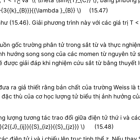
, T < T
và \( \theta \sim{{T}_{C}} \), bằng phương 
C
)}{3{{k}_{B}}}{{\lambda }_{B}} \) (15.47)
hư (15.46). Giải phương trình này với các giá trị T <
ồn gốc trường phân tử trong sắt từ và thực nghiệm c
nh hướng song song của các momen từ nguyên tử sắt
sẽ được giải đáp khi nghiệm cứu sắt từ bằng thuyết 
ưa ra giả thiết rằng bản chất của trường Weiss là 
c đặc thù của cơ học lượng tử biểu thị ảnh hưởng c
ượng tương tác trao đổi giữa điện tử thứ i và các đ
{2{{J}_{ij}}{{S}_{iz}}{{S}_{jz}}} \) (15.48)
ác điện tử i và j chiếu lên trục tinh thể z. Nếu thay 