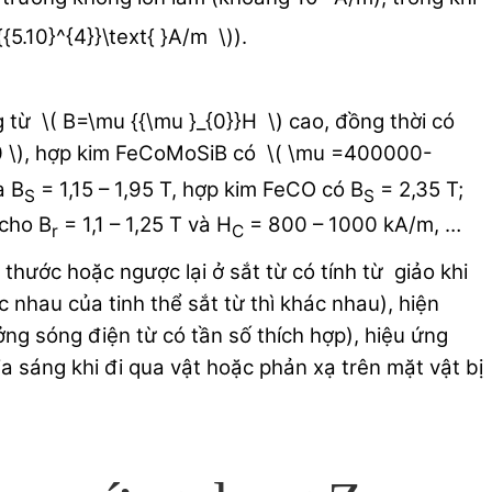
{5.10}^{4}}\text{ }A/m \)).
g từ \( B=\mu {{\mu }_{0}}H \) cao, đồng thời có
00 \), hợp kim FeCoMoSiB có \( \mu =400000-
a B
= 1,15 – 1,95 T, hợp kim FeCO có B
= 2,35 T;
S
S
cho B
= 1,1 – 1,25 T và H
= 800 – 1000 kA/m, …
r
C
 thước hoặc ngược lại ở sắt từ có tính từ giảo khi
 nhau của tinh thể sắt từ thì khác nhau), hiện
ng sóng điện từ có tần số thích hợp), hiệu ứng
a sáng khi đi qua vật hoặc phản xạ trên mặt vật bị