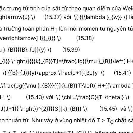
ặc trưng từ tính của sắt từ theo quan điểm của Weis
ghtarrow{J} \) (15.37) với \( {{\lambda }_{w}} \) l
ủa trường toàn phần H
lên mỗi momen từ nguyên tử
T
\overrightarrow{H}}_{i}} \) (15.38)
u }_{B}}{{B}_{J}}(y) \) (15.39)
{i}} \right)}{{{k}_{B}}T}=\frac{Jg{{\mu }_{B}}\left(
: \( {{B}_{J}}(y)\approx \frac{J+1}{3J}y \) (15.41)
}.\frac{Jg{{\mu }_{B}}}{{{k}_{B}}T}\left( H+{{\lam
i H \) (15.43) với \( \chi =\frac{C}{T-\theta } \
qrt{J(J+1)} \right)}^{2}}}{3{{k}_{B}}} \) (15.45) v
cho thuận từ. Như vậy ở vùng nhiệt độ T > T
chất sắ
C