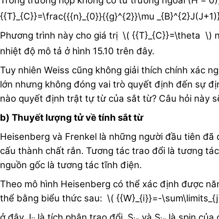
Trong trường hợp không có từ trường ngoài (H = 0)
{{T}_{C}}=\frac{{{n}_{0}}{{g}^{2}}\mu _{B}^{2}J(J+1
Phương trình này cho giá trị \( {{T}_{C}}=\theta \) n
nhiệt độ mô tả ở hình 15.10 trên đây.
Tuy nhiên Weiss cũng không giải thích chính xác ngu
lớn nhưng không đóng vai trò quyết định đến sự đị
nào quyết định trật tự từ của sắt từ? Câu hỏi này 
b) Thuyết lượng tử về tính sắt từ
Heisenberg và Frenkel là những người đầu tiên đã đ
cấu thành chất rắn. Tương tác trao đổi là tương tá
nguồn gốc là tương tác tĩnh điện.
Theo mô hình Heisenberg có thể xác định được năng l
thể bằng biểu thức sau: \( {{W}_{i}}=-\sum\limits_{j}
ở đây J
là tích phân trao đổi, S
và S
là spin của c