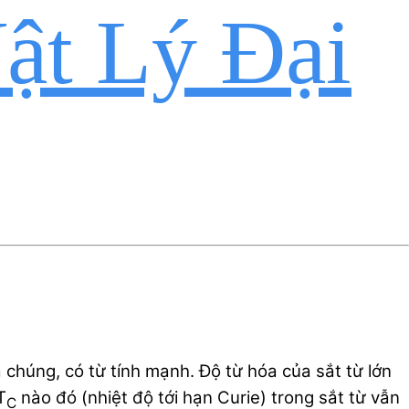
ật Lý Đại
chúng, có từ tính mạnh. Độ từ hóa của sắt từ lớn
T
nào đó (nhiệt độ tới hạn Curie) trong sắt từ vẫn
C