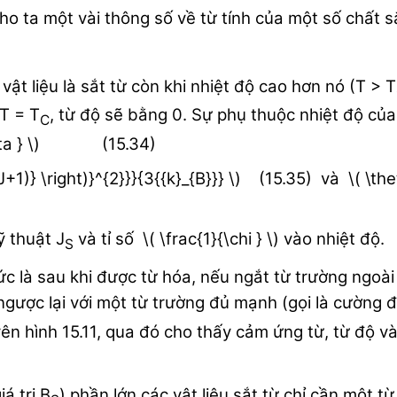
o ta một vài thông số về từ tính của một số chất sắ
ì vật liệu là sắt từ còn khi nhiệt độ cao hơn nó (T > T
 T = T
, từ độ sẽ bằng 0. Sự phụ thuộc nhiệt độ của
C
\theta } \) (15.34)
J(J+1)} \right)}^{2}}}{3{{k}_{B}}} \) (15.35) và \( \
ỹ thuật J
và tỉ số \( \frac{1}{\chi } \) vào nhiệt độ.
S
ức là sau khi được từ hóa, nếu ngắt từ trường ngoài 
 ngược lại với một từ trường đủ mạnh (gọi là cường 
rên hình 15.11, qua đó cho thấy cảm ứng từ, từ độ v
á trị B
) phần lớn các vật liệu sắt từ chỉ cần một 