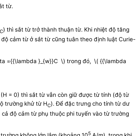
t từ.
) thì sắt từ trở thành thuận từ. Khi nhiệt độ tăng
C
 độ cảm từ ở sắt từ cũng tuân theo định luật Curie-
theta ={{\lambda }_{w}}C \) trong đó, \( {{\lambda
(H = 0) thì sắt từ vẫn còn giữ được từ tính (độ từ
độ trường khử từ H
). Để đặc trưng cho tính từ dư
C
à cả độ cảm từ phụ thuộc phi tuyến vào từ trường
5
từ trường không lớn lắm (khoảng 10
A/m), trong khi