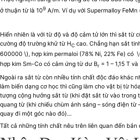
9
ở thuận từ là 10
A/m. Ví dụ với Supermalloy FeMn ( 
Hiển nhiên là với từ độ và độ cảm tử lớn thì sắt từ
cường độ trường khử từ H
cao. Chẳng hạn sắt tin
C
600000 \), hợp kim permaloi (78% Ni, 22% Fe) có 
hợp kim Sm-Co có cảm ứng từ dư B
= 1 – 1,15 T và
r
Ngoài ra sắt từ còn nhiều tính chất độc đáo khác như
làm biến dạng cơ học thì cũng làm cho vật bị từ hóa
tượng cộng hưởng sắt từ (khi đặt sắt từ vào trong 
quang từ (khi chiếu chùm ánh sáng – sóng điện từ –
quay đi một góc nào đó)…
Tất cả những tính chất nêu trên liên quan đến bản c