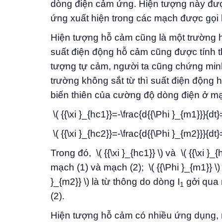
dòng điện cảm ứng. Hiện tượng này đượ
ứng xuất hiện trong các mạch được gọi 
Hiện tượng hỗ cảm cũng là một trường h
suất điện động hỗ cảm cũng được tính t
tượng tự cảm, người ta cũng chứng min
trường không sắt từ thì suất điện động h
biến thiên của cường độ dòng điện ở mạ
\( {{\xi }_{hc1}}=-\frac{d{{\Phi }_{m1}}}{d
\( {{\xi }_{hc2}}=-\frac{d{{\Phi }_{m2}}}{d
Trong đó, \( {{\xi }_{hc1}} \) và \( {{\xi 
mạch (1) và mạch (2); \( {{\Phi }_{m1}} \)
}_{m2}} \) là từ thông do dòng I
gởi qua 
1
(2).
Hiện tượng hỗ cảm có nhiều ứng dụng, 