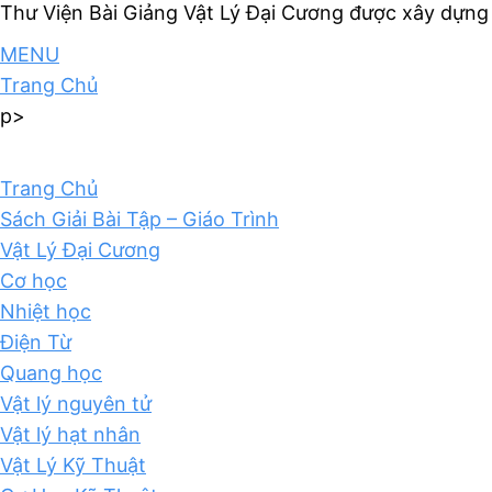
Thư Viện Bài Giảng Vật Lý Đại Cương được xây dựng
MENU
Trang Chủ
p>
Trang Chủ
Sách Giải Bài Tập – Giáo Trình
Vật Lý Đại Cương
Cơ học
Nhiệt học
Điện Từ
Quang học
Vật lý nguyên tử
Vật lý hạt nhân
Vật Lý Kỹ Thuật