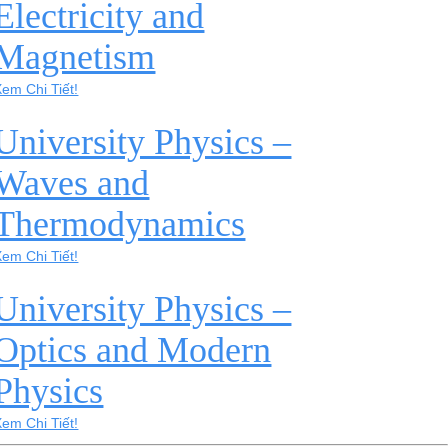
Electricity and
Magnetism
Xem Chi Tiết!
University Physics –
Waves and
Thermodynamics
Xem Chi Tiết!
University Physics –
Optics and Modern
Physics
Xem Chi Tiết!