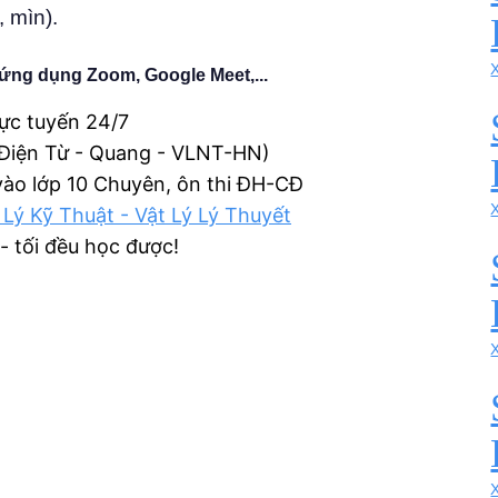
 mìn).
ứng dụng Zoom, Google Meet,...
rực tuyến 24/7
 Điện Từ - Quang - VLNT-HN)
 vào lớp 10 Chuyên, ôn thi ĐH-CĐ
 Lý Kỹ Thuật - Vật Lý Lý Thuyết
 - tối đều học được!