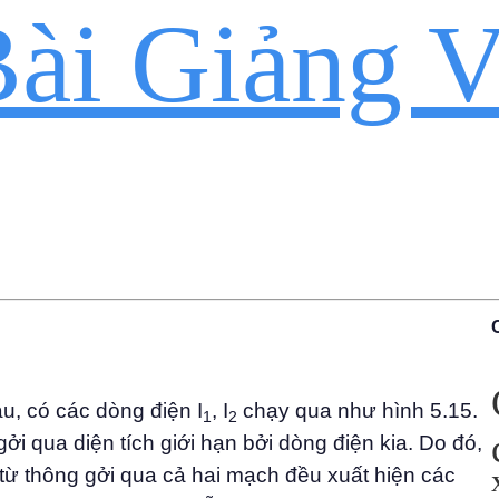
ài Giảng V
u, có các dòng điện I
, I
chạy qua như hình 5.15.
1
2
ởi qua diện tích giới hạn bởi dòng điện kia. Do đó,
ì từ thông gởi qua cả hai mạch đều xuất hiện các