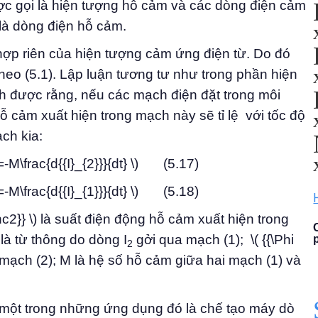
c gọi là hiện tượng hỗ cảm và các dòng điện cảm
là dòng điện hỗ cảm.
ợp riên của hiện tượng cảm ứng điện từ. Do đó
heo (5.1). Lập luận tương tư như trong phần hiện
h được rằng, nếu các mạch điện đặt trong môi
ỗ cảm xuất hiện trong mạch này sẽ tỉ lệ với tốc độ
ch kia:
t}=-M\frac{d{{I}_{2}}}{dt} \) (5.17)
t}=-M\frac{d{{I}_{1}}}{dt} \) (5.18)
}_{hc2}} \) là suất điện động hỗ cảm xuất hiện trong
 là từ thông do dòng I
gởi qua mạch (1); \( {{\Phi
2
mạch (2); M là hệ số hỗ cảm giữa hai mạch (1) và
một trong những ứng dụng đó là chế tạo máy dò