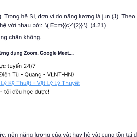
 Trong hệ SI, đơn vị đo năng lượng là jun (J). Theo 
 với nhau bởi: \( E=m{{c}^{2}} \) (4.21)
rong chân không.
ứng dụng Zoom, Google Meet,...
rực tuyến 24/7
 Điện Từ - Quang - VLNT-HN)
 Lý Kỹ Thuật - Vật Lý Lý Thuyết
 - tối đều học được!
ức, nên năng lượng của vật hay hệ vật cũng tồn tại 