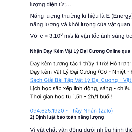
lượng điện từ;…
Năng lượng thường kí hiệu là E (Energy).
năng lượng và khối lượng của vật quan hệ
8
Với c = 3.10
m/s là vận tốc ánh sáng t
Nhận Dạy Kèm Vật Lý Đại Cương Online qua 
Dạy kèm tương tác 1 thầy 1 trò! Hỗ trợ t
Dạy kèm Vật Lý Đại Cương (Cơ - Nhiệt -
Sách Giải Bài Tập Vật Lý Đại Cương - Vật
Lịch học sắp xếp linh động, sáng - chiều
Thời gian học từ 1,5h - 2h/1 buổi!
094.625.1920 - Thầy Nhân (Zalo)
2) Định luật bảo toàn năng lượng
Vì vật chất vận động dưới nhiều hình th