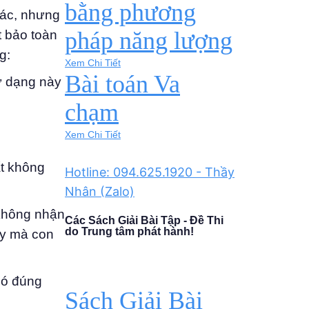
bằng phương
hác, nhưng
pháp năng lượng
t bảo toàn
g:
Xem Chi Tiết
Bài toán Va
ừ dạng này
chạm
Xem Chi Tiết
ất không
Hotline: 094.625.1920 - Thầy
Nhân (Zalo)
 không nhận
Các Sách Giải Bài Tập - Đề Thi
do Trung tâm phát hành!
áy mà con
Nó đúng
Sách Giải Bài