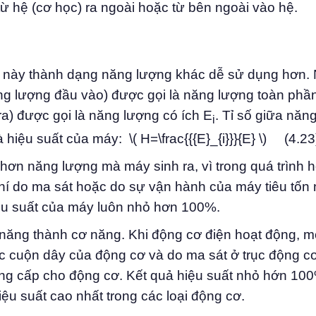
 hệ (cơ học) ra ngoài hoặc từ bên ngoài vào hệ.
ng này thành dạng năng lượng khác dễ sử dụng hơn.
g lượng đầu vào) được gọi là năng lượng toàn phầ
a) được gọi là năng lượng có ích E
. Tỉ số giữa năn
i
hiệu suất của máy: \( H=\frac{{{E}_{i}}}{E} \) (4.23
ơn năng lượng mà máy sinh ra, vì trong quá trình 
hí do ma sát hoặc do sự vận hành của máy tiêu tốn
 hiệu suất của máy luôn nhỏ hơn 100%.
n năng thành cơ năng. Khi động cơ điện hoạt động, 
 các cuộn dây của động cơ và do ma sát ở trục động 
ung cấp cho động cơ. Kết quả hiệu suất nhỏ hớn 10
iệu suất cao nhất trong các loại động cơ.