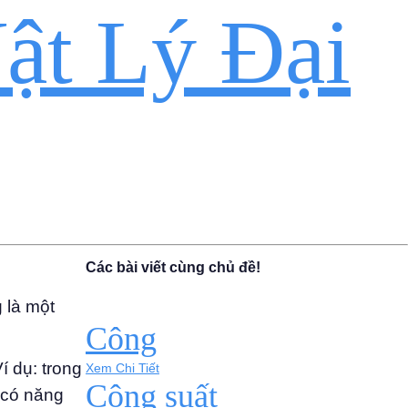
ật Lý Đại
Các bài viết cùng chủ đề!
 là một
Công
í dụ: trong
Xem Chi Tiết
Công suất
a có năng