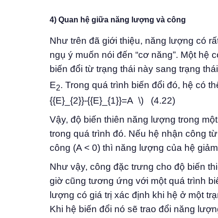
4) Quan hệ giữa năng lượng và công
Như trên đã giới thiệu, năng lượng có rấ
ngụ ý muốn nói đến “cơ năng”. Một hệ cơ
biến đổi từ trạng thái này sang trạng thá
E
. Trong quá trình biến đổi đó, hệ có
2
{{E}_{2}}-{{E}_{1}}=A \) (4.22)
Vậy, độ biến thiên năng lượng trong mộ
trong quá trình đó. Nếu hệ nhận công từ
công (A < 0) thì năng lượng của hệ giảm
Như vậy, công đặc trưng cho độ biến th
giờ cũng tương ứng với một quá trình bi
lượng có giá trị xác định khi hệ ở một tr
Khi hệ biến đổi nó sẽ trao đổi năng lư