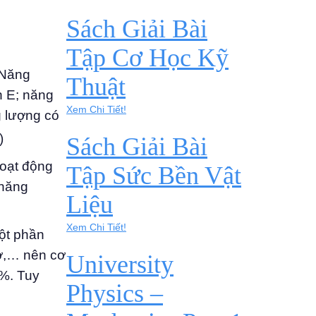
Sách Giải Bài
Tập Cơ Học Kỹ
 Năng
Thuật
n E; năng
Xem Chi Tiết!
g lượng có
)
Sách Giải Bài
hoạt động
Tập Sức Bền Vật
 năng
Liệu
Xem Chi Tiết!
một phần
cơ,… nên cơ
University
0%. Tuy
Physics –