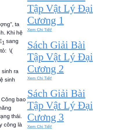
Tập Vật Lý Đại
Cương 1
ợng”, ta
Xem Chi Tiết!
h. Khi hệ
E
sang
Sách Giải Bài
1
ỏ: \(
Tập Vật Lý Đại
Cương 2
 sinh ra
Xem Chi Tiết!
ệ sinh
Sách Giải Bài
. Công bao
Tập Vật Lý Đại
 năng
Cương 3
ạng thái.
y công là
Xem Chi Tiết!