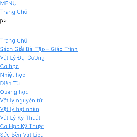
MENU
Trang Chủ
p>
Trang Chủ
Sách Giải Bài Tập – Giáo Trình
Vật Lý Đại Cương
Cơ học
Nhiệt học
Điện Từ
Quang học
Vật lý nguyên tử
Vật lý hạt nhân
Vật Lý Kỹ Thuật
Cơ Học Kỹ Thuật
Sức Bền Vật Liệu