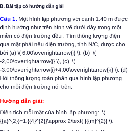
B. Bài tập có hướng dẫn giải
Câu 1.
Một hình lập phương với cạnh 1,40 m được
định hướng như trên hình vẽ dưới đây trong một
miền có điện trường đều . Tìm thông lượng điện
qua mặt phải nếu điện trường, tính N/C, được cho
bởi (a) \( 6,00\overrightarrow{i} \), (b) \(
-2,00\overrightarrow{j} \), (c) \(
-3,00\overrightarrow{i}+4,00\overrightarrow{k} \), (d)
Hỏi thông lượng toàn phần qua hình lập phương
cho mỗi điện trường nói trên.
Hướng dẫn giải:
Diện tích mỗi mặt của hình lập phương: \(
{{a}^{2}}=1,{{4}^{2}}\approx 2\text{ }{{m}^{2}} \).