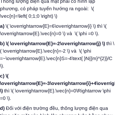
Thông lượng điện qua mặt phải có hình lập
phương, có pháp tuyến hướng ra ngoài: \(
\vec{n}=\left( 0;1;0 \right) \)
a)
\( \overrightarrow{E}=6\overrightarrow{i} \) thì \(
\overrightarrow{E}.\vec{n}=0 \) và \( \phi =0 \).
b) \( \overrightarrow{E}=-2\overrightarrow{j} \)
thì \
( \overrightarrow{E}.\vec{n}=-2 \) và \( \phi
=~\overrightarrow{E}.\vec{n}S=-4\text{ }N{{m}^{2}}/C
\).
c) \(
\overrightarrow{E}=-3\overrightarrow{i}+4\overri
\)
thì \( \overrightarrow{E}.\vec{n}=0\Rightarrow \phi
=0 \).
d)
Đối với điện trường đều, thông lượng điện qua