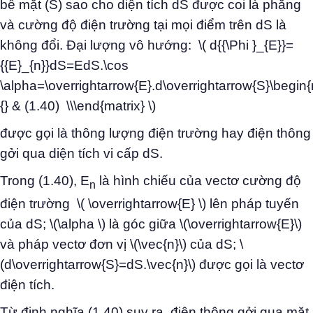
bề mặt (S) sao cho diện tích dS được coi là phẳng
và cường độ điện trường tại mọi điểm trên dS là
không đổi. Đại lượng vô hướng: \( d{{\Phi }_{E}}=
{{E}_{n}}dS=EdS.\cos
\alpha=\overrightarrow{E}.d\overrightarrow{S}\begin
{} & (1.40) \\\end{matrix} \)
được gọi là thông lượng điện trường hay điện thông
gởi qua diện tích vi cấp dS.
Trong (1.40), E
là hình chiếu của vectơ cường độ
n
điện trường \( \overrightarrow{E} \) lên pháp tuyến
của dS; \(\alpha \) là góc giữa \(\overrightarrow{E}\)
và pháp vectơ đơn vị \(\vec{n}\) của dS; \
(d\overrightarrow{S}=dS.\vec{n}\) được gọi là vectơ
điện tích.
Từ định nghĩa (1.40) suy ra, điện thông gởi qua mặt