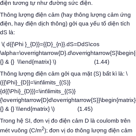
điện tương tự như đường sức điện.
Thông lượng điện cảm (hay thông lượng cảm ứng
điện, hay điện dịch thông) gởi qua yếu tố diện tích
dS là:
\( d{{\Phi }_{D}}={{D}_{n}}.dS=DdS\cos
\alpha=\overrightarrow{D}.d\overrightarrow{S}\begin
{} & {} \\\end{matrix} \) (1.44)
Thông lượng điện cảm gởi qua mặt (S) bất kì là: \
({{\Phi}_{D}}=\int\limits_{(S)}
{d{{\Phi}_{D}}}=\int\limits_{(S)}
{\overrightarrow{D}d\overrightarrow{S}}\begin{matrix}
{} & {} \\\end{matrix} \) (1.45)
Trong hệ SI, đơn vị đo điện cảm D là coulomb trên
2
mét vuông (C/m
); đơn vị do thông lượng điện cảm