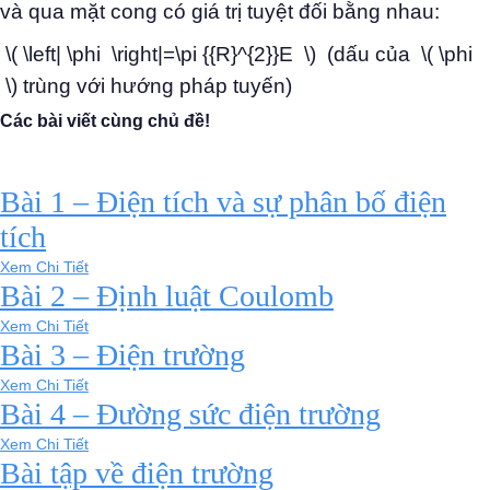
và qua mặt cong có giá trị tuyệt đối bằng nhau:
\( \left| \phi \right|=\pi {{R}^{2}}E \) (dấu của \( \phi
\) trùng với hướng pháp tuyến)
Các bài viết cùng chủ đề!
Bài 1 – Điện tích và sự phân bố điện
tích
Xem Chi Tiết
Bài 2 – Định luật Coulomb
Xem Chi Tiết
Bài 3 – Điện trường
Xem Chi Tiết
Bài 4 – Đường sức điện trường
Xem Chi Tiết
Bài tập về điện trường