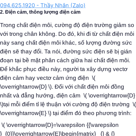
094.625.1920 - Thầy Nhân (Zalo)
2. Điện cảm, thông lượng điện cảm
Trong chất điện môi, cường độ điện trường giảm so
với trong chân không. Do đó, khi đi từ chất điện môi
này sang chất điện môi khác, số lượng đường sức
điện sẽ thay đổi. Ta nói, đường sức điện sẽ bị gián
đoạn tại bề mặt phân cách giữa hai chất điện môi.
Để khắc phục điều này, người ta xây dựng vectơ
điện cảm hay vectơ cảm ứng điện \(
\overrightarrow{D} \). Đối với chất điện môi đồng
nhất và đẳng hướng, điện cảm \( \overrightarrow{D}
\)tại mỗi điểm tỉ lệ thuận với cường độ điện trường \(
\overrightarrow{E} \) tại điểm đó theo phương trình:
\( \overrightarrow{D}=\varepsilon {{\varepsilon
}_{0}}\overrightarrow{E}\begin{matrix} {} & {}