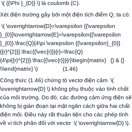
\( {{\Phi }_{D}} \) là coulomb (C).
Xét điện trường gây bởi một điện tích điểm Q, ta có:
\( \overrightarrow{D}=\varepsilon {{\varepsilon
}_{0}}\overrightarrow{E}=\varepsilon{{\varepsilon
}_{0}}.\frac{Q}{4\pi \varepsilon {{\varepsilon}_{0}}
{{r}^{2}}}.\frac{{\vec{r}}}{r}=\frac{Q}
{4\pi{{r}^{2}}}.\frac{{\vec{r}}}{r}\begin{matrix} {} & {}
\\\end{matrix} \) (1.46)
Công thức (1.46) chứng tỏ vectơ điện cảm \(
\overrightarrow{D} \) không phụ thuộc vào tính chất
của môi trường. Do đó, các đường cảm ứng điện sẽ
không bị gián đoạn tại mặt ngăn cách giữa hai chất
điện môi. Điều này rất thuận tiện cho các phép tính
về vi tích phân đối với vectơ \( \overrightarrow{D} \).