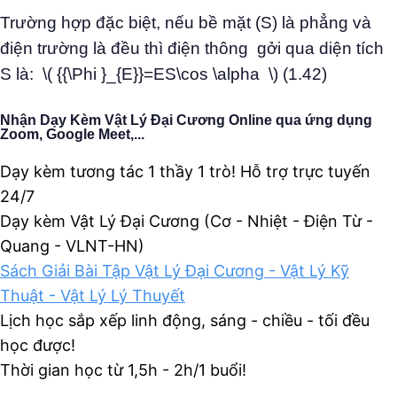
Trường hợp đặc biệt, nếu bề mặt (S) là phẳng và
điện trường là đều thì điện thông gởi qua diện tích
S là: \( {{\Phi }_{E}}=ES\cos \alpha \) (1.42)
Nhận Dạy Kèm Vật Lý Đại Cương Online qua ứng dụng
Zoom, Google Meet,...
Dạy kèm tương tác 1 thầy 1 trò! Hỗ trợ trực tuyến
24/7
Dạy kèm Vật Lý Đại Cương (Cơ - Nhiệt - Điện Từ -
Quang - VLNT-HN)
Sách Giải Bài Tập Vật Lý Đại Cương - Vật Lý Kỹ
Thuật - Vật Lý Lý Thuyết
Lịch học sắp xếp linh động, sáng - chiều - tối đều
học được!
Thời gian học từ 1,5h - 2h/1 buổi!