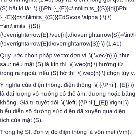
(S) bất kì là: \( {{\Phi }_{E}}=\int\limits_{(S)}{d{{\Phi
}_{E}}}=\int\limits_{(S)}{EdS\cos \alpha } \) \(
=\int\limits_{(S)}
{\overrightarrow{E}.\vec{n}.d\overrightarrow{S}}=\int\l
{\overrightarrow{E}d\overrightarrow{S}} \) (1.41)
Quy ước chọn pháp vectơ đơn vị \( \vec{n} \) như
sau: nếu mặt (S) là kín thì \( \vec{n} \) hướng từ
trong ra ngoài; nếu (S) hở thì \( \vec{n} \) chọn tùy ý.
Ý nghĩa của điện thông: điện thông \( {{\Phi }_{E}} \)
là đại lượng vô hướng có thể âm, dương hoặc bằng
không. Giá trị tuyệt đối \( \left| {{\Phi }_{E}} \right| \)
biểu diễn số đường sức điện đã xuyên qua diện
tích của mặt (S).
Trong hệ SI, đơn vị đo điện thông là vôn mét (Vm).