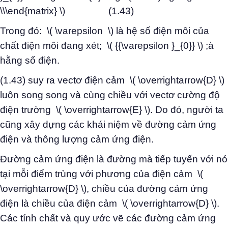
\\\end{matrix} \) (1.43)
Trong đó: \( \varepsilon \) là hệ số điện môi của
chất điện môi đang xét; \( {{\varepsilon }_{0}} \) ;à
hằng số điện.
(1.43) suy ra vectơ điện cảm \( \overrightarrow{D} \)
luôn song song và cùng chiều với vectơ cường độ
điện trường \( \overrightarrow{E} \). Do đó, người ta
cũng xây dựng các khái niệm về đường cảm ứng
điện và thông lượng cảm ứng điện.
Đường cảm ứng điện là đường mà tiếp tuyến với nó
tại mỗi điểm trùng với phương của điện cảm \(
\overrightarrow{D} \), chiều của đường cảm ứng
điện là chiều của điện cảm \( \overrightarrow{D} \).
Các tính chất và quy ước vẽ các đường cảm ứng