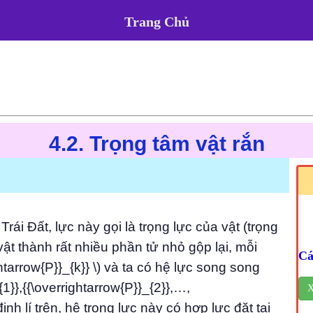
Trang Chủ
4.2. Trọng tâm vật rắn
Trái Đất, lực này gọi là trọng lực của vật (trọng
 vật thành rất nhiều phần tử nhỏ gộp lại, mỗi
Cá
ghtarrow{P}}_{k}} \) và ta có hệ lực song song
{1}},{{\overrightarrow{P}}_{2}},…,
X
 định lí trên, hệ trọng lực này có hợp lực đặt tại