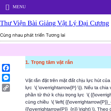
MENU
Thư Viện Bài Giảng Vật Lý Đại Cương
Cùng nhau phát triển Tương lai
1. Trọng tâm vật rắn
Facebook
Vật rắn đặt trên mặt đất chịu lực hút của 
Messenger
lực \( \overrightarrow{P} \)). Nếu ta chia
phần tử thứ k chịu trọng lực \( {{\overri
Copy
cùng chiều \( \left( {{\overrightarrow{P}}_
Link
{{\overrightarrow{P}}_{n}} \right) \). Theo