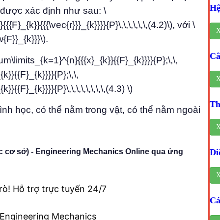
Hệ
 được xác định như sau: \
F}_{k}}{{{\vec{r}}}_{k}}}}{P}\,\,\,\,\,\,(4.2)\), với \
X
{F}}_{k}}}\).
Câ
\limits_{k=1}^{n}{{{x}_{k}}{{F}_{k}}}}{P};\,\,
}}{{F}_{k}}}}{P};\,\,
X
{{F}_{k}}}}{P}\,\,\,\,\,\,\,\,(4.3) \)
Th
hình học, có thể nằm trong vật, có thể nằm ngoài
X
cơ sở) - Engineering Mechanics Online qua ứng
Đi
X
rò! Hỗ trợ trực tuyến 24/7
Cá
 Engineering Mechanics