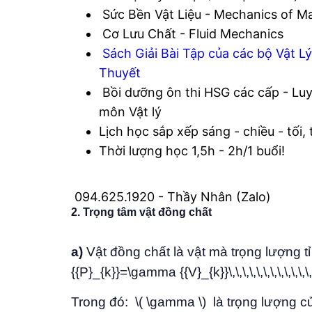
Sức Bền Vật Liệu - Mechanics of Ma
Cơ Lưu Chất - Fluid Mechanics
Sách Giải Bài Tập của các bộ Vật Lý
Thuyết
Bồi dưỡng ôn thi HSG các cấp - Luy
môn Vật lý
Lịch học sắp xếp sáng - chiều - tối,
Thời lượng học 1,5h - 2h/1 buổi!
094.625.1920 - Thầy Nhân (Zalo)
2. Trọng tâm vật đồng chất
a)
Vật đồng chất là vật mà trọng lượng tỉ l
{{P}_{k}}=\gamma {{V}_{k}}\,\,\,\,\,\,\,\,\,\,\,\,
Trong đó: \( \gamma \) là trọng lượng củ