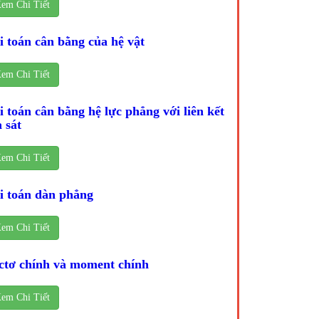
em Chi Tiết
i toán cân bằng của hệ vật
em Chi Tiết
i toán cân bằng hệ lực phẳng với liên kết
 sát
em Chi Tiết
i toán dàn phẳng
em Chi Tiết
ctơ chính và moment chính
em Chi Tiết