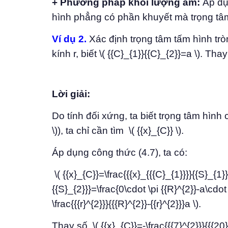
+ Phương pháp khối lượng âm:
Áp dụ
hình phẳng có phần khuyết mà trọng tâm
Ví dụ 2.
Xác định trọng tâm tấm hình trò
kính r, biết \( {{C}_{1}}{{C}_{2}}=a \). Tha
Lời giải:
Do tính đối xứng, ta biết trọng tâm hình 
\)), ta chỉ cần tìm \( {{x}_{C}} \).
Áp dụng công thức (4.7), ta có:
\( {{x}_{C}}=\frac{{{x}_{{{C}_{1}}}}{{S}_{1}}
{{S}_{2}}}=\frac{0\cdot \pi {{R}^{2}}-a\cdot \p
\frac{{{r}^{2}}}{{{R}^{2}}-{{r}^{2}}}a \).
Thay số \( {{x}_{C}}=-\frac{{{7}^{2}}}{{{20