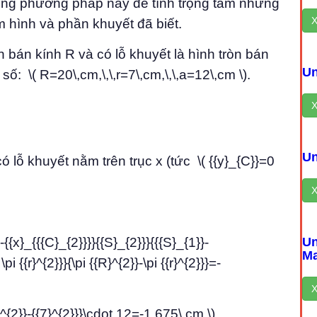
ng phương pháp này để tính trọng tâm những
X
 hình và phần khuyết đã biết.
n bán kính R và có lỗ khuyết là hình tròn bán
Un
y số: \( R=20\,cm,\,\,r=7\,cm,\,\,a=12\,cm \).
X
Un
có lỗ khuyết nằm trên trục x (tức \( {{y}_{C}}=0
X
-{{x}_{{{C}_{2}}}}{{S}_{2}}}{{{S}_{1}}-
Un
Ma
i {{r}^{2}}}{\pi {{R}^{2}}-\pi {{r}^{2}}}=-
X
}^{2}}-{{7}^{2}}}\cdot 12=-1,675\,cm \).