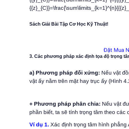
{{z}_{C}}=\frac{\sum\limits_{k=1}^{n}{{{z}_{k}}{
Sách Giải Bài Tập Cơ Học Kỹ Thuật!
Đặt Mua N
3. Các phương pháp xác định tọa độ trọng tâ
a) Phương pháp đối xứng:
Nếu vật đồn
vật ấy nằm trên mặt hay trục ấy (Hình 4.
+ Phương pháp phân chia:
Nếu vật đư
phần biết, ta sẽ tính trọng tâm theo các c
Ví dụ 1.
Xác định trọng tâm hình phẳng