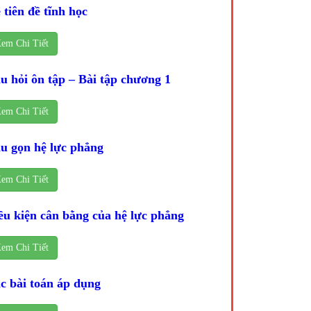
 tiên đề tĩnh học
em Chi Tiết
u hỏi ôn tập – Bài tập chương 1
em Chi Tiết
u gọn hệ lực phẳng
em Chi Tiết
ều kiện cân bằng của hệ lực phẳng
em Chi Tiết
c bài toán áp dụng