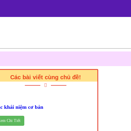
Các bài viết cùng chủ đề!
c khái niệm cơ bản
em Chi Tiết