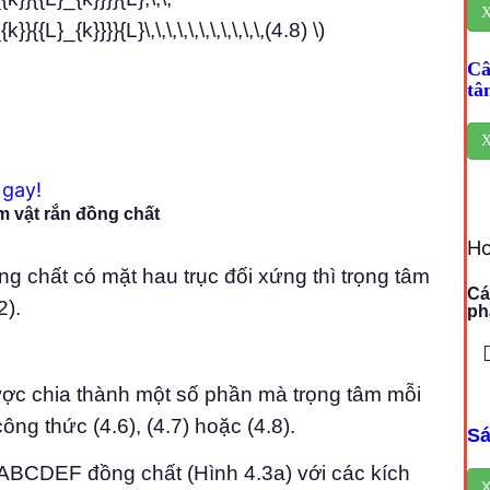
X
{L}_{k}}}}{L}\,\,\,\,\,\,\,\,\,\,\,(4.8) \)
Câ
tâ
X
gay!
m vật rắn đồng chất
Ho
g chất có mặt hau trục đối xứng thì trọng tâm
Cá
2).
ph
ợc chia thành một số phần mà trọng tâm mỗi
ông thức (4.6), (4.7) hoặc (4.8).
Sá
 ABCDEF đồng chất (Hình 4.3a) với các kích
X