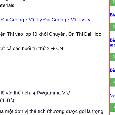
X
terials
Bà
 Đại Cương - Vật Lý Đại Cương - Vật Lý Lý
X
ện Thi vào lớp 10 khối Chuyên, Ôn Thi Đại Học
Bà
ma
 tất cả các buổi từ thứ 2 ➜ CN
X
Bà
X
ệ với thể tích: \( P=\gamma V;\,\,
Ve
(4.4) \)
X
a một đơn vị thể tích (thường được gọi là trọng