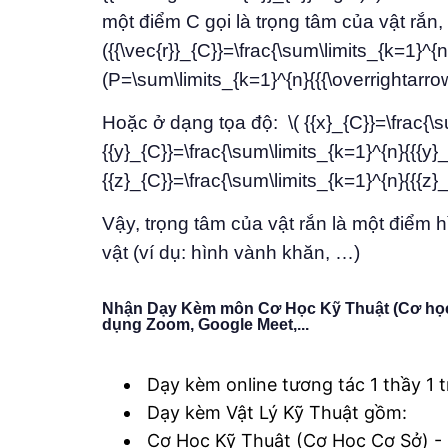
một điểm C gọi là trọng tâm của vật rắn,
({{\vec{r}}_{C}}=\frac{\sum\limits_{k=1}^{n}{{{
(P=\sum\limits_{k=1}^{n}{{{\overrightarrow
Hoặc ở dạng tọa độ: \( {{x}_{C}}=\frac{\sum
{{y}_{C}}=\frac{\sum\limits_{k=1}^{n}{{{y}_{k
{{z}_{C}}=\frac{\sum\limits_{k=1}^{n}{{{z}_{k}}
Vậy, trọng tâm của vật rắn là một điểm 
vật (ví dụ: hình vành khăn, …)
Nhận Dạy Kèm môn Cơ Học Kỹ Thuật (Cơ học 
dụng Zoom, Google Meet,...
Dạy kèm online tương tác 1 thầy 1 t
Dạy kèm Vật Lý Kỹ Thuật gồm:
Cơ Học Kỹ Thuật (Cơ Học Cơ Sở) -