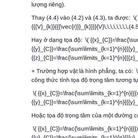
lượng riêng).
Thay (4.4) vào (4.2) và (4.3), ta được: \(
{{{V}_{k}}{{{\vec{r}}}_{k}}}}{V}\,\,\,\,\,\,\,\,
Hay ở dạng tọa độ: \( {{x}_{C}}=\frac{\sum\
{{y}_{C}}=\frac{\sum\limits_{k=1}^{n}{{{y}_{k
{{z}_{C}}=\frac{\sum\limits_{k=1}^{n}{{{z}_{k}}{
+ Trường hợp vật là hình phẳng, ta có: \( 
công thức tính tọa độ trọng tâm tương tự
\( {{x}_{C}}=\frac{\sum\limits_{k=1}^{n}{{{x}
{{y}_{C}}=\frac{\sum\limits_{k=1}^{n}{{{y}_{k}}{
Hoặc tọa độ trọng tâm của một đường c
\( {{x}_{C}}=\frac{\sum\limits_{k=1}^{n}{{{x}
{{y}_{C}}=\frac{\sum\limits_{k=1}^{n}{{{y}_{k