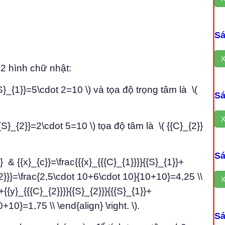
Sá
X
2 hình chữ nhật:
S}_{1}}=5\cdot 2=10 \) và tọa độ trọng tâm là \(
Sá
X
{S}_{2}}=2\cdot 5=10 \) tọa độ tâm là \( {{C}_{2}}
Sá
n} & {{x}_{c}}=\frac{{{x}_{{{C}_{1}}}}{{S}_{1}}+
_{2}}}=\frac{2,5\cdot 10+6\cdot 10}{10+10}=4,25 \\
X
+{{y}_{{{C}_{2}}}}{{S}_{2}}}{{{S}_{1}}+
10}=1,75 \\ \end{align} \right. \).
Sá