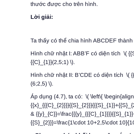
thước được cho trên hình.
Lời giải:
Ta thấy có thể chia hình ABCDEF thành 
Hình chữ nhật I: ABB’F có diện tích \( {{
{{C}_{1}}(2,5;1) \).
Hình chữ nhật II: B’CDE có diện tích \( {
(6;2,5) \).
Áp dụng (4.7), ta có: \( \left\{ \begin{alig
{{x}_{{{C}_{2}}}}{{S}_{2}}}{{{S}_{1}}+{{S}
& {{y}_{C}}=\frac{{{y}_{{{C}_{1}}}}{{S}_{1}}
{{S}_{2}}}=\frac{1\cdot 10+2,5\cdot 10}{10+