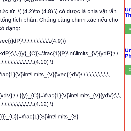
Un
c từ \( (4.2)\to (4.8) \) có được là chia vật rắn
T
c tổng tích phân. Chúng càng chính xác nếu cho
có dạng:
X
{r}dP}\,\,\,\,\,\,\,\,\,\,(4.9)\)
Un
dP};\,\,{{y}_{C}}=\frac{1}{P}\int\limits_{V}{ydP};\,\,
Ph
\,\,\,\,\,\,\,\,\,(4.10) \)
X
{1}{V}\int\limits_{V}{\vec{r}dV}\,\,\,\,\,\,\,\,\,\,
xdV};\,\,{{y}_{C}}=\frac{1}{V}\int\limits_{V}{ydV};\,\,
\,\,\,\,\,\,\,\,\,(4.12) \)
}}_{C}}=\frac{1}{S}\int\limits_{S}