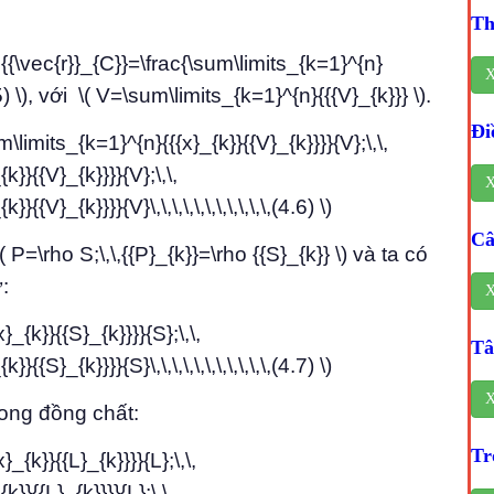
Th
 {{\vec{r}}_{C}}=\frac{\sum\limits_{k=1}^{n}
X
(4.5) \), với \( V=\sum\limits_{k=1}^{n}{{{V}_{k}}} \).
Đi
limits_{k=1}^{n}{{{x}_{k}}{{V}_{k}}}}{V};\,\,
}}{{V}_{k}}}}{V};\,\,
X
{V}_{k}}}}{V}\,\,\,\,\,\,\,\,\,\,\,(4.6) \)
Câ
P=\rho S;\,\,{{P}_{k}}=\rho {{S}_{k}} \) và ta có
:
X
_{k}}{{S}_{k}}}}{S};\,\,
Tâ
{S}_{k}}}}{S}\,\,\,\,\,\,\,\,\,\,\,(4.7) \)
X
ong đồng chất:
Tr
_{k}}{{L}_{k}}}}{L};\,\,
}}{{L}_{k}}}}{L};\,\,